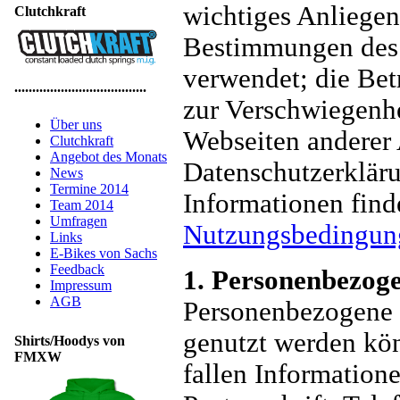
wichtiges Anliege
Clutchkraft
Bestimmungen des
verwendet; die Betr
.....................................
zur Verschwiegenh
Über uns
Webseiten anderer A
Clutchkraft
Angebot des Monats
Datenschutzerkläru
News
Termine 2014
Informationen find
Team 2014
Umfragen
Nutzungsbedingun
Links
E-Bikes von Sachs
Feedback
1. Personenbezog
Impressum
AGB
Personenbezogene 
genutzt werden kön
Shirts/Hoodys von
FMXW
fallen Information