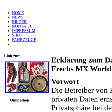
HOME
NEWS
BILDER
KONTAKT
IMPRESSUM
SHOP
FAHRZEUGE
Link zum
Erklärung zum Dat
Frechs MX World
Vorwort
Die Betreiber von
privaten Daten ern
Onlineshop
Privatsphäre bei de