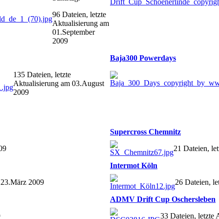
96 Dateien, letzte
Aktualisierung am
01.September
2009
Baja300 Powerdays
135 Dateien, letzte
Aktualisierung am 03.August
2009
Supercross Chemnitz
09
21 Dateien, le
Intermot Köln
m 23.März 2009
26 Dateien, l
ADMV Drift Cup Oschersleben
9
33 Dateien, letzte