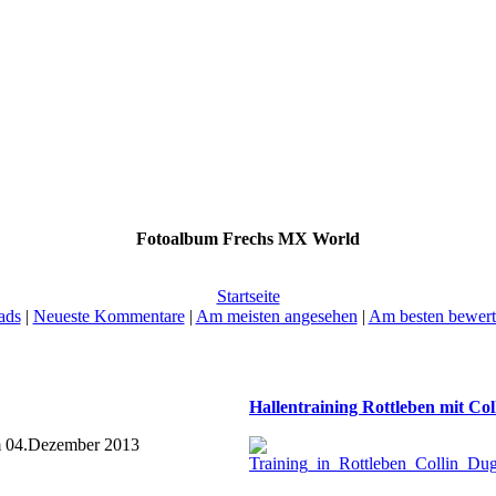
Fotoalbum Frechs MX World
Startseite
ads
|
Neueste Kommentare
|
Am meisten angesehen
|
Am besten bewert
Hallentraining Rottleben mit Co
am 04.Dezember 2013