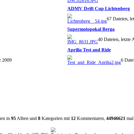
ADMV Drift Cup Lichtenberg
67 Dateien, l
Supermotopokal Berga
40 Dateien, letzte
Aprilia Test and Ride
z 2009
6 Date
ien in
95
Alben und
8
Kategorien mit
12
Kommentaren,
44946621
mal