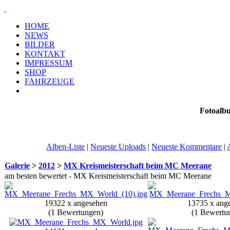
HOME
NEWS
BILDER
KONTAKT
IMPRESSUM
SHOP
FAHRZEUGE
Fotoalb
Alben-Liste
|
Neueste Uploads
|
Neueste Kommentare
|
Galerie
>
2012
>
MX Kreismeisterschaft beim MC Meerane
am besten bewertet - MX Kreismeisterschaft beim MC Meerane
19322 x angesehen
13735 x ang
(1 Bewertungen)
(1 Bewertu