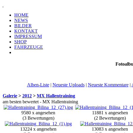
HOME
NEWS
BILDER
KONTAKT
IMPRESSUM
SHOP
FAHRZEUGE
Fotoalb
Alben-Liste
|
Neueste Uploads
|
Neueste Kommentare
|
Galerie
>
2012
>
MX Hallentraining
am besten bewertet - MX Hallentraining
9580 x angesehen
11881 x angesehen
(3 Bewertungen)
(2 Bewertungen)
13224 x angesehen
13083 x angesehen