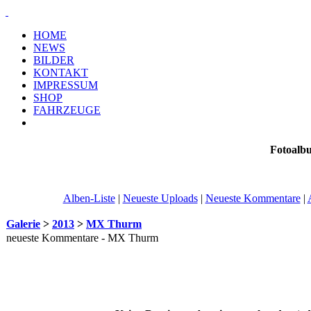
HOME
NEWS
BILDER
KONTAKT
IMPRESSUM
SHOP
FAHRZEUGE
Fotoalb
Alben-Liste
|
Neueste Uploads
|
Neueste Kommentare
|
Galerie
>
2013
>
MX Thurm
neueste Kommentare - MX Thurm