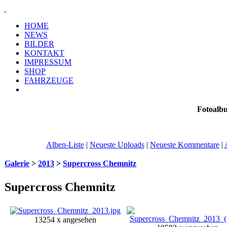
HOME
NEWS
BILDER
KONTAKT
IMPRESSUM
SHOP
FAHRZEUGE
Fotoalb
Alben-Liste
|
Neueste Uploads
|
Neueste Kommentare
|
Galerie
>
2013
>
Supercross Chemnitz
Supercross Chemnitz
13254 x angesehen