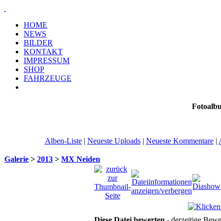
HOME
NEWS
BILDER
KONTAKT
IMPRESSUM
SHOP
FAHRZEUGE
Fotoalb
Alben-Liste
|
Neueste Uploads
|
Neueste Kommentare
|
Galerie
>
2013
>
MX Neiden
Diese Datei bewerten
- derzeitige Bewe