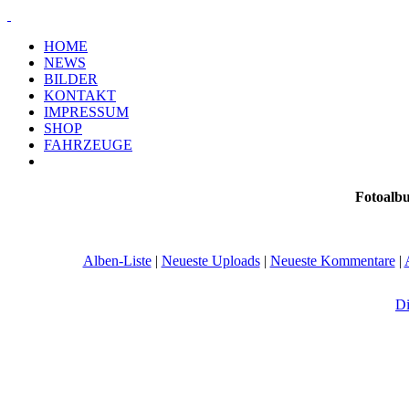
HOME
NEWS
BILDER
KONTAKT
IMPRESSUM
SHOP
FAHRZEUGE
Fotoalb
Alben-Liste
|
Neueste Uploads
|
Neueste Kommentare
|
Di