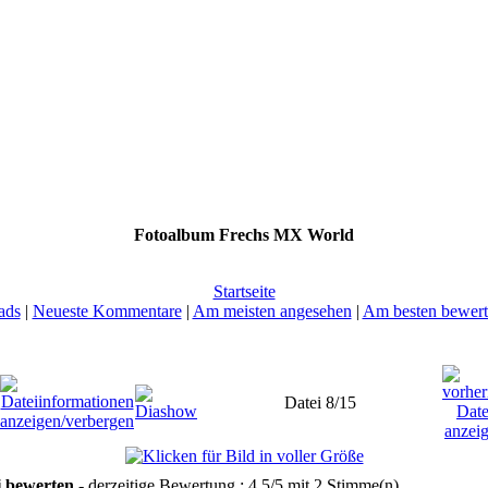
Fotoalbum Frechs MX World
Startseite
ads
|
Neueste Kommentare
|
Am meisten angesehen
|
Am besten bewert
Datei 8/15
i bewerten
- derzeitige Bewertung : 4.5/5 mit 2 Stimme(n)