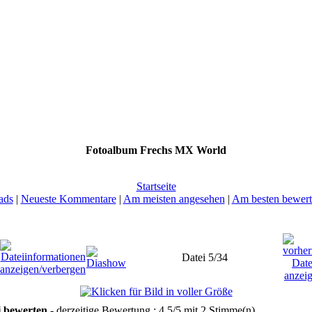
Fotoalbum Frechs MX World
Startseite
ads
|
Neueste Kommentare
|
Am meisten angesehen
|
Am besten bewert
Datei 5/34
i bewerten
- derzeitige Bewertung : 4.5/5 mit 2 Stimme(n)