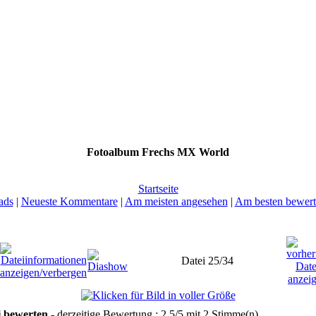
Fotoalbum Frechs MX World
Startseite
ads
|
Neueste Kommentare
|
Am meisten angesehen
|
Am besten bewert
Datei 25/34
i bewerten
- derzeitige Bewertung : 2.5/5 mit 2 Stimme(n)