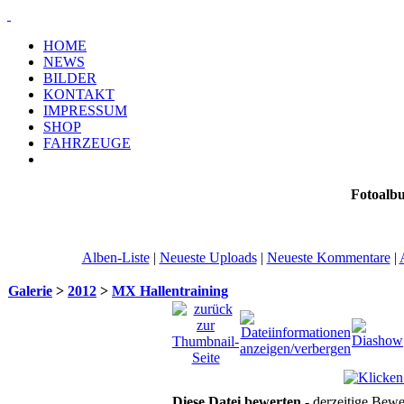
HOME
NEWS
BILDER
KONTAKT
IMPRESSUM
SHOP
FAHRZEUGE
Fotoalb
Alben-Liste
|
Neueste Uploads
|
Neueste Kommentare
|
Galerie
>
2012
>
MX Hallentraining
Diese Datei bewerten
- derzeitige Bewe