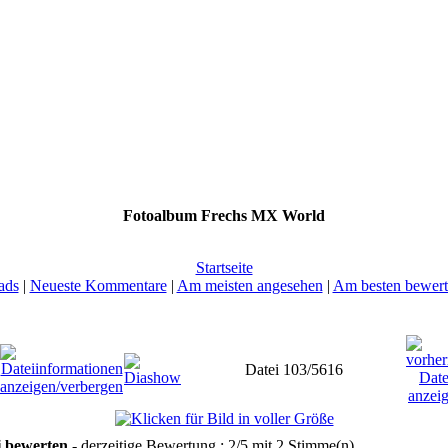
Fotoalbum Frechs MX World
Startseite
ads
|
Neueste Kommentare
|
Am meisten angesehen
|
Am besten bewert
Datei 103/5616
i bewerten
- derzeitige Bewertung : 2/5 mit 2 Stimme(n)