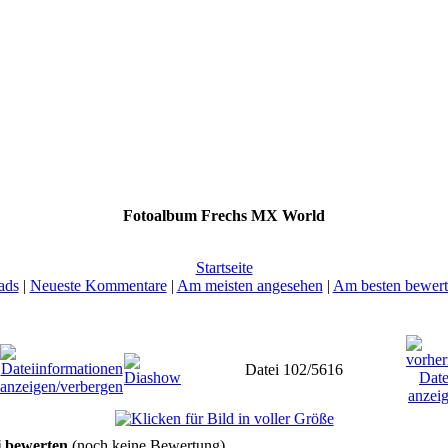
Fotoalbum Frechs MX World
Startseite
ads
|
Neueste Kommentare
|
Am meisten angesehen
|
Am besten bewert
Datei 102/5616
i bewerten
(noch keine Bewertung)