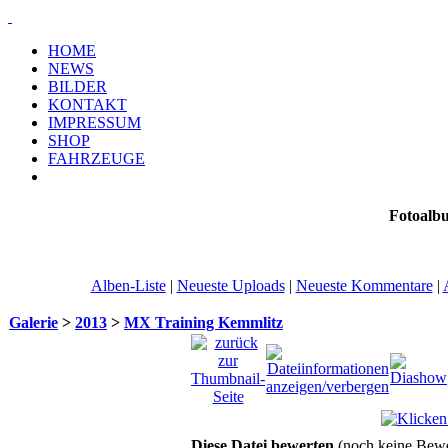
HOME
NEWS
BILDER
KONTAKT
IMPRESSUM
SHOP
FAHRZEUGE
Fotoalb
Alben-Liste
|
Neueste Uploads
|
Neueste Kommentare
|
Galerie
>
2013
>
MX Training Kemmlitz
Diese Datei bewerten
(noch keine Bew