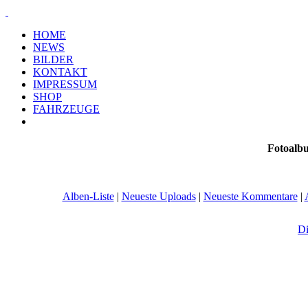
HOME
NEWS
BILDER
KONTAKT
IMPRESSUM
SHOP
FAHRZEUGE
Fotoalb
Alben-Liste
|
Neueste Uploads
|
Neueste Kommentare
|
Di